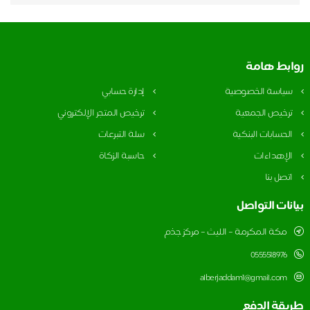
روابط هامة
سياسة الخصوصية
إدارة حسابي
ترخيص الجمعية
ترخيص المتجر الإلكتروني
الحسابات البنكية
سلة التبرعات
الإهداءات
حاسبة الزكاة
اتصل بنا
بيانات التواصل
مكة المكرمة – الليث – مركز جذم
0555518976
alberjaddam1@gmail.com
طريقة الدفع