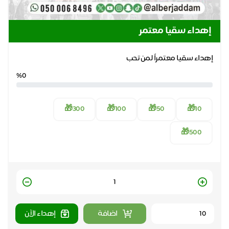
إهداء سقيا معتمر
إهداء سقيا معتمراً لمن تحب
%0
300🎁
100🎁
50🎁
10🎁
500🎁
Quantity
اضافة
إهداء الآن