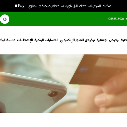
يمكنك التبرع باستخدام (أبل باي) باستخدام متصفح سفاري
0555518976
صية
ترخيص الجمعية
ترخيص المتجر الإلكتروني
الحسابات البنكية
الإهداءات
حاسبة الزكا