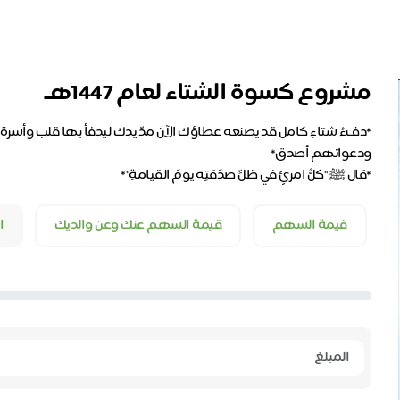
مشروع كسوة الشتاء لعام 1447هـ
*دفءُ شتاءٍ كامل قد يصنعه عطاؤك الآن مدّ يدك ليدفأ بها قلب وأسرة فبر
*قال ﷺ "كلُّ امرئٍ في ظلِّ صدَقتِه يومَ القيامةِ"*
فيمة السهم
قيمة السهم عنك وعن والديك
ا