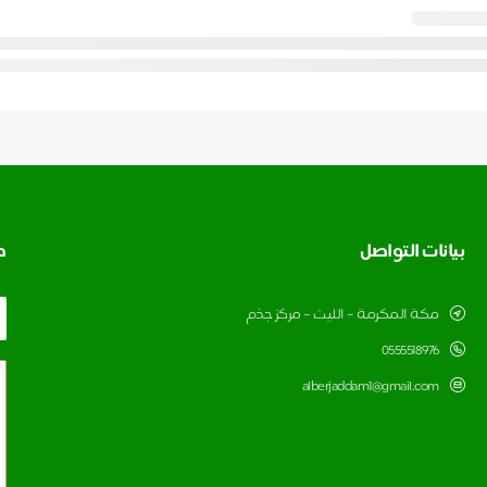
بيانات التواصل
ط
مكة المكرمة – الليث – مركز جذم
0555518976
alberjaddam1@gmail.com